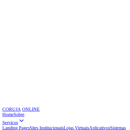
CORUJA
ONLINE
Home
Sobre
Serviços
Landing Pages
Sites Institucionais
Lojas Virtuais
Aplicativos
Sistemas